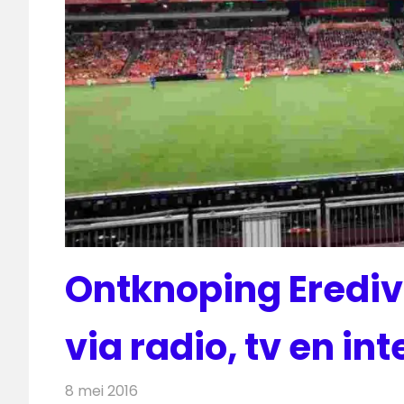
Ontknoping Eredivi
via radio, tv en int
8 mei 2016
Redactie
Nieuws
,
Radionieuws
,
Televisienieuws