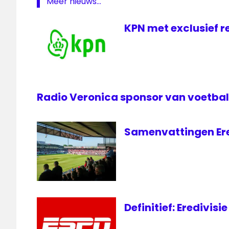
Meer nieuws...
eredivisie
Ontknoping
KPN met exclusief r
Eredivisie
radio
1
Studio
Sport
Radio Veronica sponsor van voetbal
Samenvattingen Ered
Definitief: Eredivisi