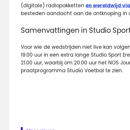
(digitale) radiopakketten
en wereldwijd via
besteden aandacht aan de ontknoping in de
Samenvattingen in Studio Spor
Voor wie de wedstrijden niet live kan volgen
19.00 uur in een extra lange Studio Sport Er
21.00 uur, waarbij om 20.00 uur het NOS Jour
praatprogramma Studio Voetbal te zien.
eredivisie
Eredivisie
Live
Fox
Sports
live