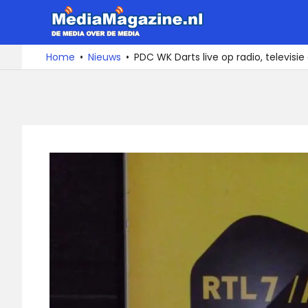
Ga
MediaMa
naar
de
De
Home
Nieuws
PDC WK Darts live op radio, televisie
media
inhoud
over
de
media