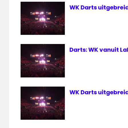
live
WK Darts uitgebreid
Darts: WK vanuit La
WK Darts uitgebreid