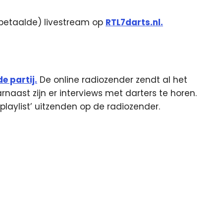
 (betaalde) livestream op
RTL7darts.nl.
e partij.
De online radiozender zendt al het
rnaast zijn er interviews met darters te horen.
laylist’ uitzenden op de radiozender.