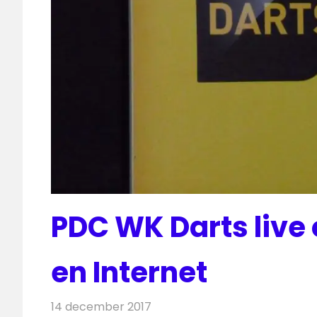
PDC WK Darts live o
en Internet
14 december 2017
Redactie
Nieuws
,
Televisienieuws