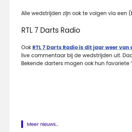
Alle wedstrijden zijn ook te volgen via een
RTL 7 Darts Radio
Ook
RTL 7 Darts Radio is dit jaar weer van d
live commentaar bij de wedstrijden uit. Daa
Bekende darters mogen ook hun favoriete ‘p
PDC
RTL
7
WK
Darts
WK
Meer nieuws...
darts