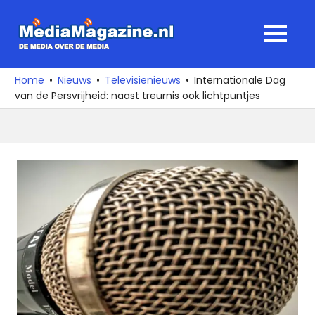
Ga
naar
MediaMagaz
MENU
de
De
inhoud
media
Home
Nieuws
Televisienieuws
Internationale Dag
over
van de Persvrijheid: naast treurnis ook lichtpuntjes
de
media