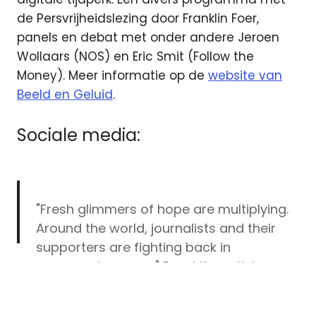
de Persvrijheidslezing door Franklin Foer,
panels en debat met onder andere Jeroen
Wollaars (NOS) en Eric Smit (Follow the
Money). Meer informatie op de
website van
Beeld en Geluid
.
Sociale media:
"Fresh glimmers of hope are multiplying.
Around the world, journalists and their
supporters are fighting back in
encouraging ways." Read the article
Free
written by our Director
@willems_leon
Press
https://t.co/B8aZOoDAEj
on
@ProSyn
for
Unlimited