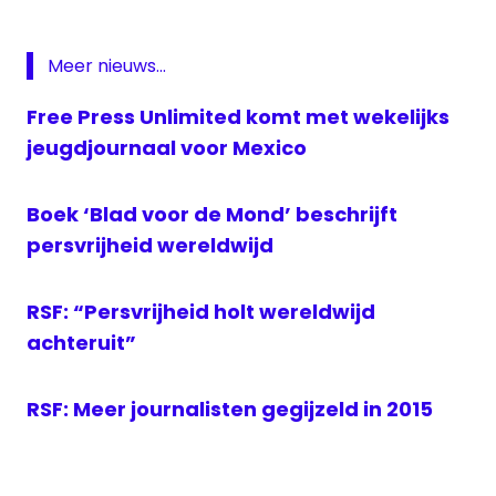
#worldpressfreedomday
.
#wpfd
Internationale
dag van de
#wpfd2018
#pressfreedom
Persvrijheid
Meer nieuws...
pic.twitter.com/gp6KJb9D6f
journalisten
Free Press Unlimited komt met wekelijks
— Free Press Unlimited (@freepressunltd)
persvrijheid
jeugdjournaal voor Mexico
May 2, 2018
World
Press
Boek ‘Blad voor de Mond’ beschrijft
Freedom
day
persvrijheid wereldwijd
RSF: “Persvrijheid holt wereldwijd
achteruit”
RSF: Meer journalisten gegijzeld in 2015