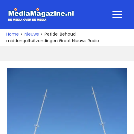
Ga
naar
MediaMagaz
MENU
de
De
inhoud
media
Home
Nieuws
Petitie: Behoud
over
middengolfuitzendingen Groot Nieuws Radio
de
media