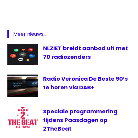
groot
nieuws
radio
Middengolf
Meer nieuws...
NOVEC
NLZIET breidt aanbod uit met
Radio
70 radiozenders
uitzendingen
Zeewolde
Radio Veronica De Beste 90’s
te horen via DAB+
Speciale programmering
tijdens Paasdagen op
2TheBeat