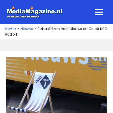
Ga
naar
MediaMagaz
MENU
de
De
inhoud
media
Home
Nieuws
Petra Grijzen naar Nieuws en Co op NPO
over
Radio 1
de
media