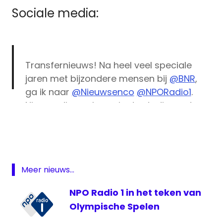
Sociale media:
Transfernieuws! Na heel veel speciale
jaren met bijzondere mensen bij
@BNR
,
ga ik naar
@Nieuwsenco
@NPORadio1
.
Nieuwe dingen leren, in de studio en daar
BNR
buiten. Een mooie combinatie waar ik
BNR
vanaf juni mee ga beginnen
Nieuwsradio
https://t.co/KG9bcoIys1
Nieuws
en Co
Meer nieuws...
— Petra Grijzen (@PetraGrijzen)
March 29,
NPO
2018
Radio
NPO Radio 1 in het teken van
1
Olympische Spelen
NTR