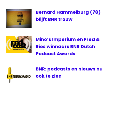
Petra
Grijzen
Bernard Hammelburg (78)
radio
blijft BNR trouw
1
Roos
Abelman
Mino’s Imperium en Fred &
Ries winnaars BNR Dutch
Podcast Awards
BNR: podcasts en nieuws nu
ook te zien