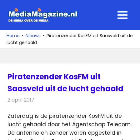
Ga
naar
MediaMagaz
MENU
de
De
inhoud
media
Home
Nieuws
Piratenzender KosFM uit Saasveld uit de
over
lucht gehaald
de
media
Piratenzender KosFM uit
Saasveld uit de lucht gehaald
2 april 2017
Redactie
Nieuws
,
Radionieuws
Zaterdag is de piratenzender KosFM uit de
lucht gehaald door het Agentschap Telecom.
De antenne en zender waren opgesteld in