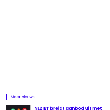
Agentschap
Telecom
KosFM
Overijssel
piraat
Meer nieuws...
piratenzender
NLZIET breidt aanbod uit met