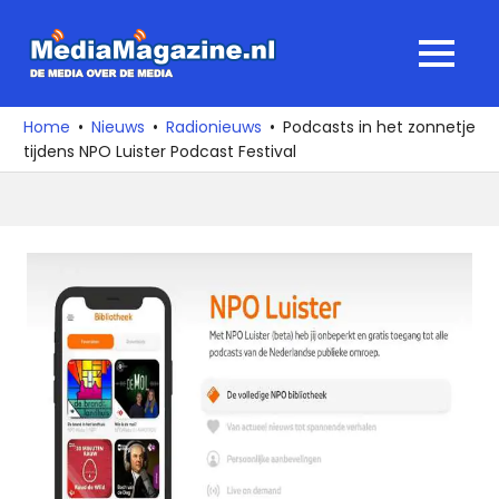
Ga
naar
MediaMagaz
MENU
de
De
inhoud
media
Home
Nieuws
Radionieuws
Podcasts in het zonnetje
over
tijdens NPO Luister Podcast Festival
de
media