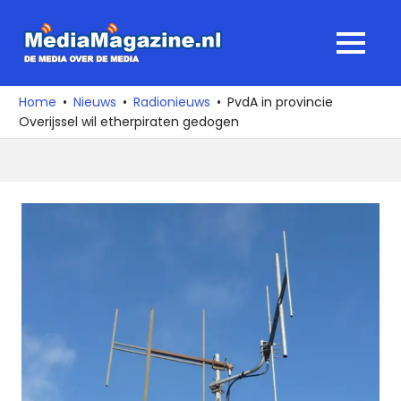
Ga
naar
MediaMagaz
MENU
de
De
inhoud
media
Home
Nieuws
Radionieuws
PvdA in provincie
over
Overijssel wil etherpiraten gedogen
de
media