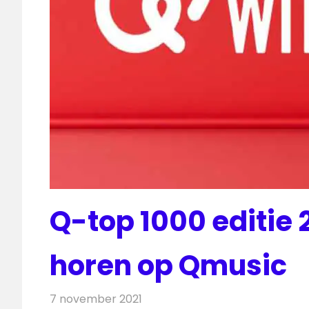
Q-top 1000 editie 
horen op Qmusic
7 november 2021
Redactie
Radionieuws