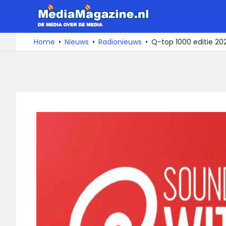
Ga
MediaMa
naar
de
De
Home
Nieuws
Radionieuws
Q-top 1000 editie 20
media
inhoud
over
de
media