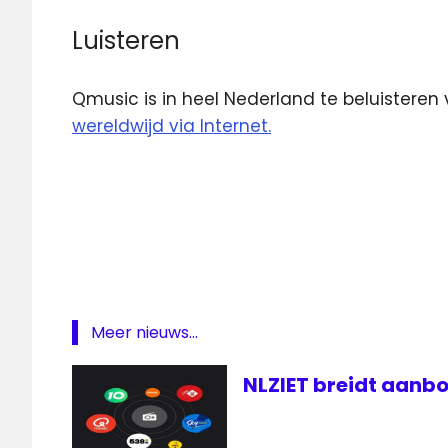
Luisteren
Qmusic is in heel Nederland te beluisteren 
wereldwijd via Internet.
DAB
lijst
Q-
top
1000
Qmusic
Meer nieuws...
Radio
NLZIET breidt aanbo