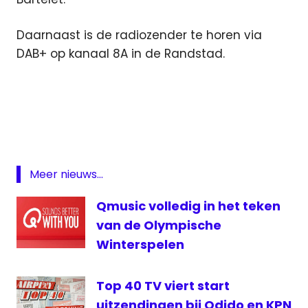
Daarnaast is de radiozender te horen via
DAB+ op kanaal 8A in de Randstad.
FM
Maximum
Hits
non-
stop
Meer nieuws...
Qmusic
Qmusic volledig in het teken
Qmusic
Non-stop
van de Olympische
Maximum
Winterspelen
Hits
Randstad
Top 40 TV viert start
uitzendingen bij Odido en KPN