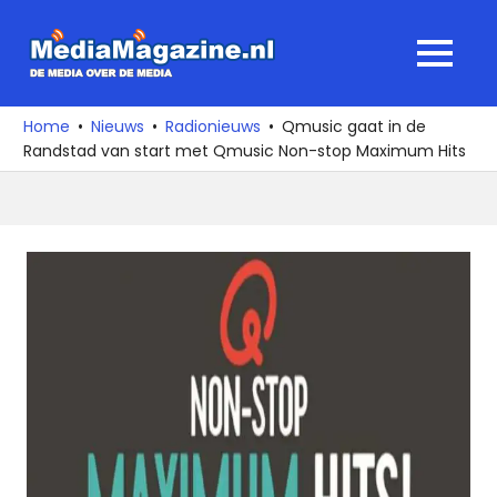
Ga
naar
MediaMagaz
MENU
de
De
inhoud
media
Home
Nieuws
Radionieuws
Qmusic gaat in de
over
Randstad van start met Qmusic Non-stop Maximum Hits
de
media