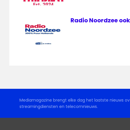
Radio Noordzee ook 
Mediamagazine brengt elke dag het laatste nieuws ove
streamingdiensten en telecomnieuws.