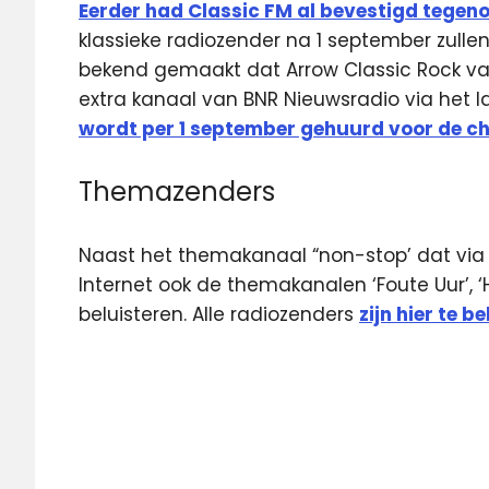
Eerder had Classic FM al bevestigd tegen
klassieke radiozender na 1 september zull
bekend gemaakt dat Arrow Classic Rock van
extra kanaal van BNR Nieuwsradio via het l
wordt per 1 september gehuurd voor de ch
Themazenders
Naast het themakanaal “non-stop’ dat via DA
Internet ook de themakanalen ‘Foute Uur’,
beluisteren. Alle radiozenders
zijn hier te b
DAB
digitale
radio
Qmusic