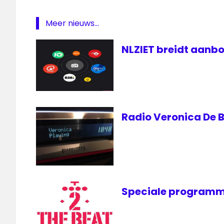
Qmusic
non
Meer nieuws...
stop
Radio
NLZIET breidt aanbo
Radio Veronica De B
Speciale programm