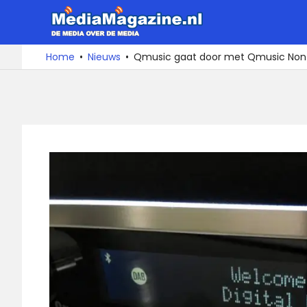
Ga
MediaMa
naar
de
De
Home
Nieuws
Qmusic gaat door met Qmusic Non
media
inhoud
over
de
media