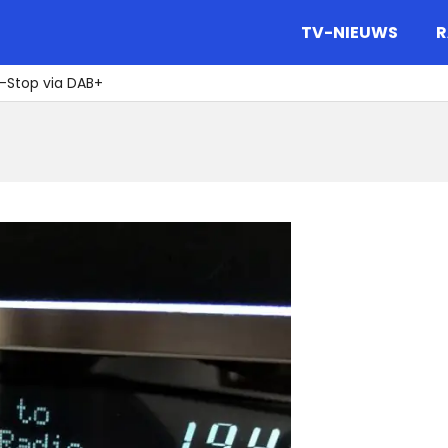
gazine.
TV-NIEUWS
R
-Stop via DAB+