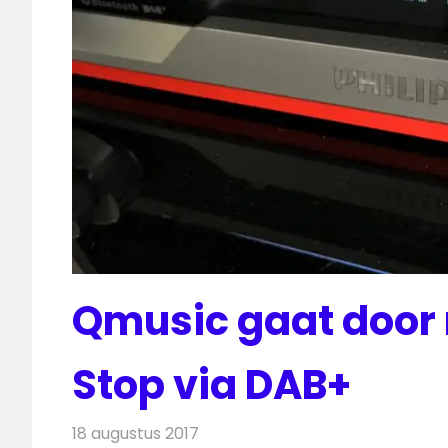
Qmusic gaat door
Stop via DAB+
18 augustus 2017
Redactie
Nieuws
,
Radionieuws