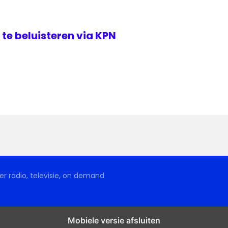
te beluisteren via KPN
r radio, televisie, on demand
Mobiele versie afsluiten