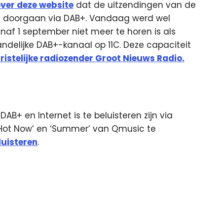
over deze website
dat de uitzendingen van de
en doorgaan via DAB+. Vandaag werd wel
af 1 september niet meer te horen is als
andelijke DAB+-kanaal op 11C. Deze capaciteit
ristelijke radiozender Groot
Nieuws Radio.
B+ en Internet is te beluisteren zijn via
 ‘Hot Now’ en ‘Summer’ van Qmusic te
eluisteren
.