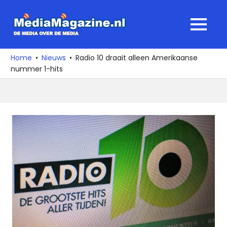
Ga
naar
MediaMagaz
MENU
de
De
inhoud
media
Home
Nieuws
Radio 10 draait alleen Amerikaanse
over
nummer 1-hits
de
media