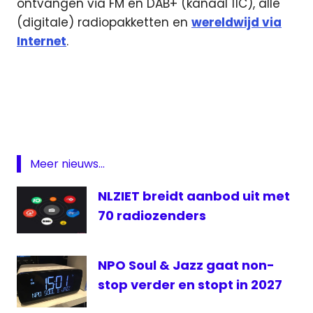
ontvangen via FM en DAB+ (kanaal 11C), alle
(digitale) radiopakketten en
wereldwijd via
Internet
.
Amerikaanse
verkiezingen
billboard
Billboard
Hot 100
Meer nieuws...
Nummer
1 Hits
NLZIET breidt aanbod uit met
Radio
70 radiozenders
Radio
10
NPO Soul & Jazz gaat non-
verkiezingen
stop verder en stopt in 2027