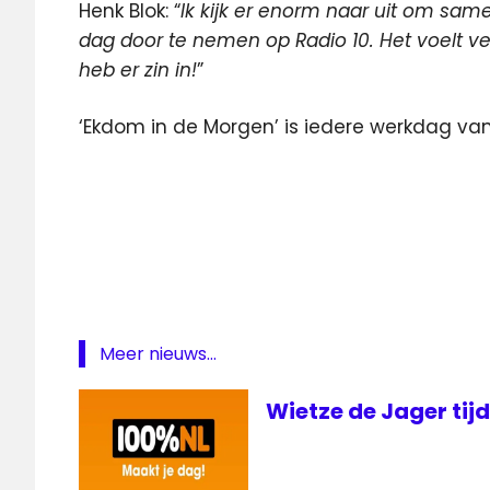
Henk Blok: “
Ik kijk er enorm naar uit om sam
dag door te nemen op Radio 10. Het voelt ve
heb er zin in!
”
‘Ekdom in de Morgen’ is iedere werkdag van 0
Gerard
Ekdom
Henk
Blok
Ochtendshow
Radio
Meer nieuws...
10
Wietze de Jager tijd