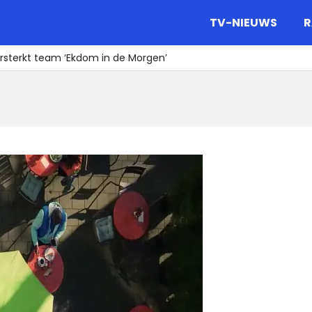
gazine.
TV-NIEUWS
R
versterkt team ‘Ekdom in de Morgen’