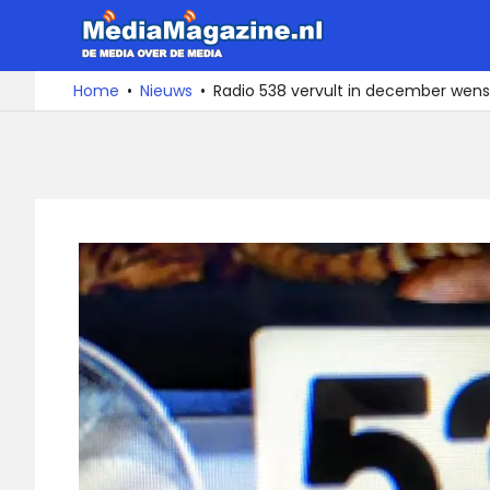
Ga
MediaMa
naar
de
De
Home
Nieuws
Radio 538 vervult in december wens
media
inhoud
over
de
media