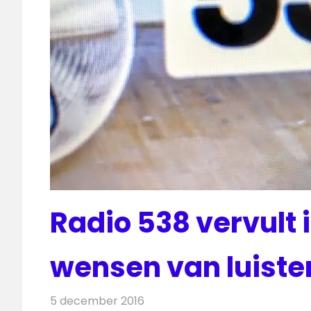
Radio 538 vervult
wensen van luiste
5 december 2016
Redactie
Nieuws
,
Radionieuws