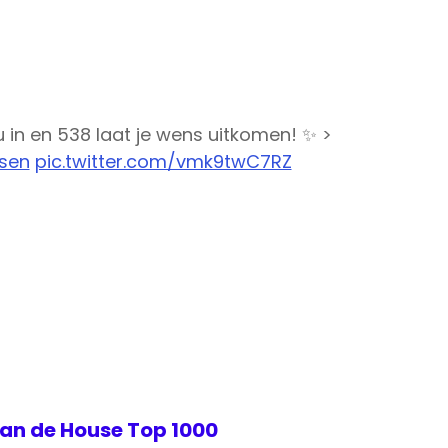
 in en 538 laat je wens uitkomen! ✨ >
sen
pic.twitter.com/vmk9twC7RZ
van de House Top 1000