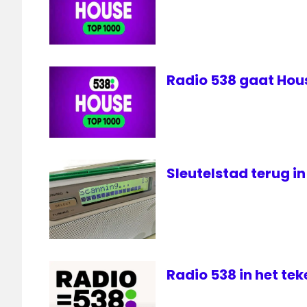
wensen
wensen
luisteraars
Radio 538 gaat Hou
Sleutelstad terug in
Radio 538 in het te