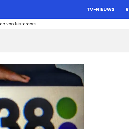
gazine.
TV-NIEUWS
R
en van luisteraars