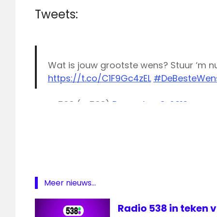
Tweets:
Wat is jouw grootste wens? Stuur ‘m nu
https://t.co/C1F9Gc4zEL
#DeBesteWen
— 538 (@538)
December 3, 2016
538
Beste
Wensen
live
538
Radio
Meer nieuws...
538
radiozender
Radio 538 in teken 
wens