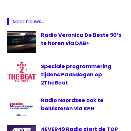
radio
Radio
BNT
Meer nieuws...
Radio Veronica De Beste 90’s
te horen via DAB+
Speciale programmering
tijdens Paasdagen op
2TheBeat
Radio Noordzee ook te
beluisteren via KPN
4EVER49 Radio start de TOP