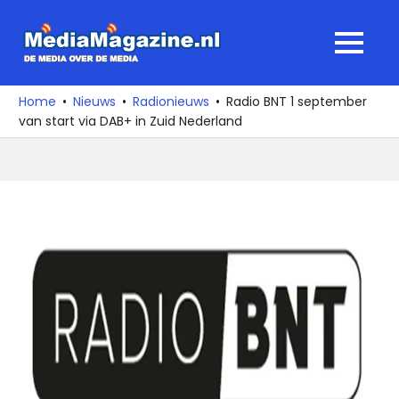
Ga
naar
MediaMagaz
MENU
de
De
inhoud
media
Home
Nieuws
Radionieuws
Radio BNT 1 september
over
van start via DAB+ in Zuid Nederland
de
media