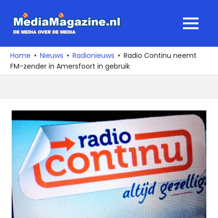
Ga
naar
MediaMagaz
MENU
de
De
inhoud
media
Home
Nieuws
Radionieuws
Radio Continu neemt
over
FM-zender in Amersfoort in gebruik
de
media