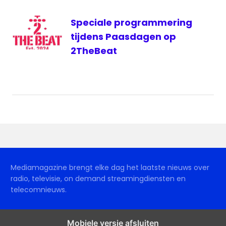
Speciale programmering
tijdens Paasdagen op
2TheBeat
Mediamagazine brengt elke dag het laatste nieuws over
radio, televisie, on demand streamingdiensten en
telecomnieuws.
Mobiele versie afsluiten