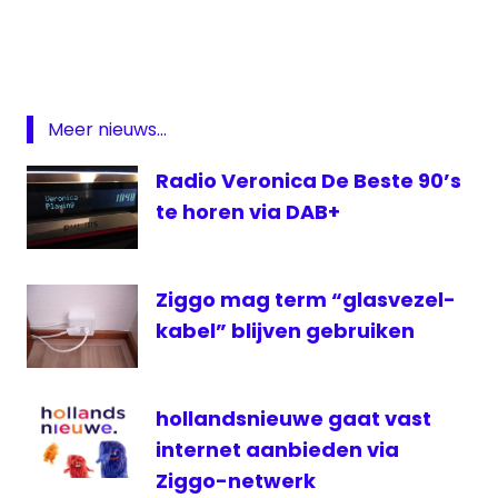
DAB
digitale
radio
etherfrequentie
Meer nieuws...
FM
Radio Veronica De Beste 90’s
FM-
te horen via DAB+
zender
Radio
Continu
Ziggo mag term “glasvezel-
radiozender
kabel” blijven gebruiken
ziggo
hollandsnieuwe gaat vast
internet aanbieden via
Ziggo-netwerk