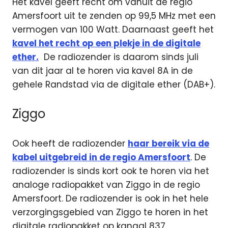
Het kavel geeft recht om vanuit de regio
Amersfoort uit te zenden op 99,5 MHz met een
vermogen van 100 Watt. Daarnaast geeft het
kavel het recht op een plekje in de digitale
ether.
De radiozender is daarom sinds juli
van dit jaar al te horen via kavel 8A in de
gehele Randstad via de digitale ether (DAB+).
Ziggo
Ook heeft de radiozender
haar bereik via de
kabel uitgebreid in de regio Amersfoort
. De
radiozender is sinds kort ook te horen via het
analoge radiopakket van Ziggo in de regio
Amersfoort. De radiozender is ook in het hele
verzorgingsgebied van Ziggo te horen in het
digitale radiopakket op kanaal 837.