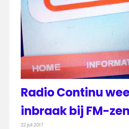
Radio Continu wee
inbraak bij FM-ze
22 juli 2017
Redactie
Nieuws
,
Radionieuws