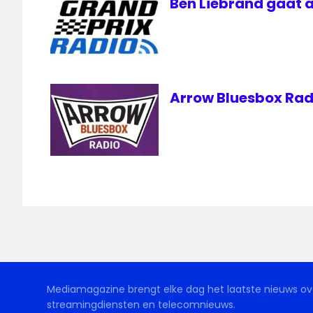
Ben Liebrand gaat a
Arrow Bluesbox Radi
Mediamagazine brengt elke dag het laatste nieuws ove
streamingdiensten en telecomnieuws.