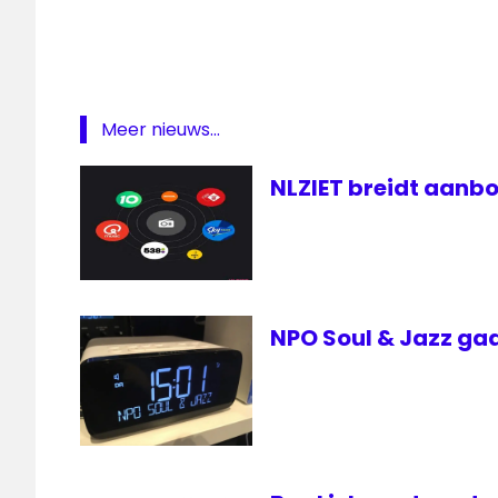
Hoogeveen
inbraak
Radio
Meer nieuws...
Radio
Continu
NLZIET breidt aanbo
zender
zenderdiefstal
NPO Soul & Jazz gaa