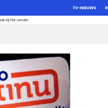
gazine.
TV-NIEUWS
R
aak bij FM-zender