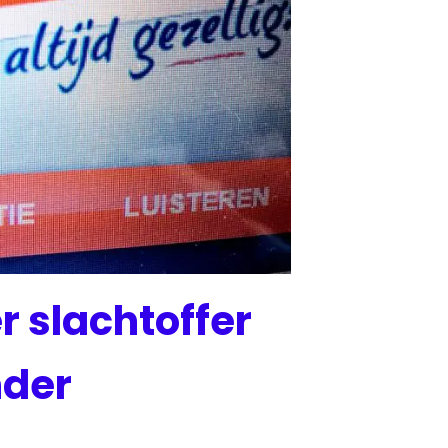
r slachtoffer
nder