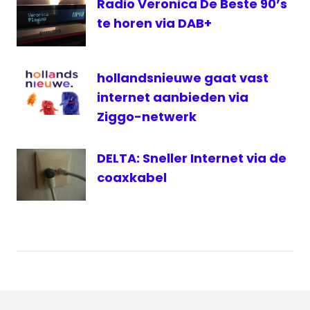
Radio
Radio Veronica De Beste 90’s
Decibel
te horen via DAB+
Live
Rick
Waltmann
hollandsnieuwe gaat vast
internet aanbieden via
Ziggo-netwerk
DELTA: Sneller Internet via de
coaxkabel