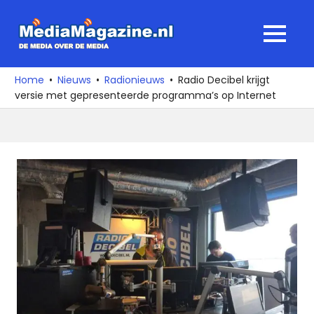
Ga
naar
MediaMagaz
MENU
de
De
inhoud
media
Home
Nieuws
Radionieuws
Radio Decibel krijgt
over
versie met gepresenteerde programma’s op Internet
de
media