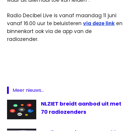
waar dit allemaal toe kan leiden
”.
Radio Decibel Live is vanaf maandag 11 juni
vanaf 16.00 uur te beluisteren
via deze link
en
binnenkort ook via de app van de
radiozender.
DAB
FM
Internet
online
Meer nieuws...
Perry
Oerlemans
NLZIET breidt aanbod uit met
Radio
70 radiozenders
Radio
Decibel