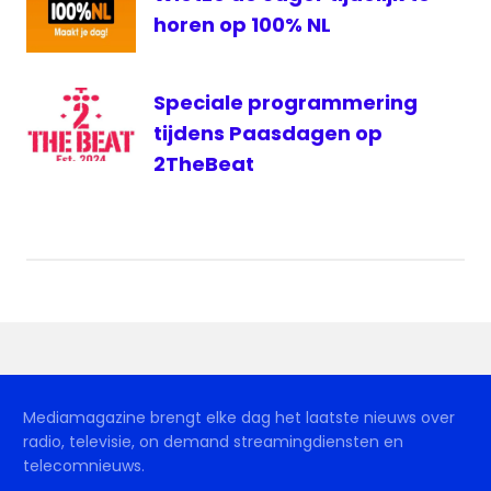
horen op 100% NL
Speciale programmering
tijdens Paasdagen op
2TheBeat
Mediamagazine brengt elke dag het laatste nieuws over
radio, televisie, on demand streamingdiensten en
telecomnieuws.