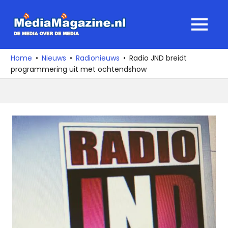
Ga
naar
MediaMagaz
MENU
de
De
inhoud
media
Home
Nieuws
Radionieuws
Radio JND breidt
over
programmering uit met ochtendshow
de
media