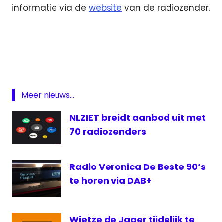
informatie via de
website
van de radiozender.
DAB
FM
Noord-
Brabant
Ochtendshow
Meer nieuws...
Radio
NLZIET breidt aanbod uit met
Radio
70 radiozenders
JND
Willem
Bakker
Radio Veronica De Beste 90’s
te horen via DAB+
Wietze de Jager tijdelijk te