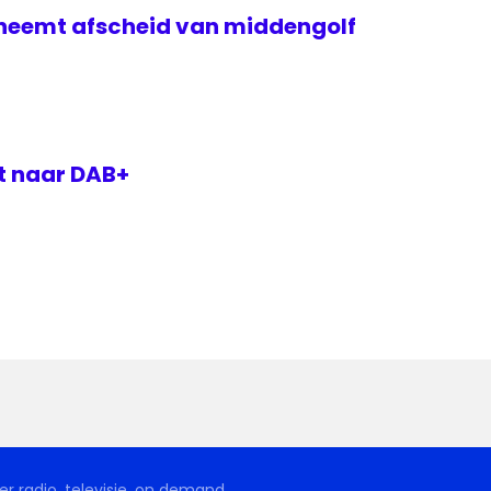
 neemt afscheid van middengolf
t naar DAB+
r radio, televisie, on demand