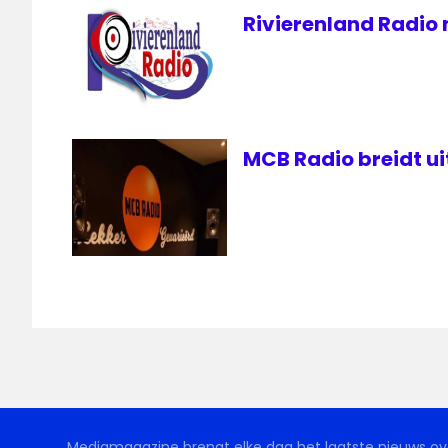
Rivierenland Radio
MCB Radio breidt ui
Mediamagazine brengt elke dag het laatste nieuws ove