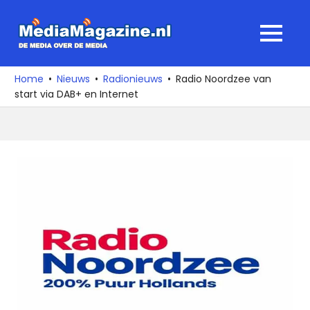
Ga
naar
MediaMagaz
MENU
de
De
inhoud
media
Home
Nieuws
Radionieuws
Radio Noordzee van
over
start via DAB+ en Internet
de
media