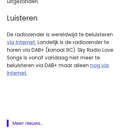
uitgezonden.
Luisteren
De radiozender is wereldwijd te beluisteren
via Internet.
Landelijk is de radiozender te
horen via DAB+ (kanaal 9C). Sky Radio Love
Songs is vanaf vandaag niet meer te
beluisteren via DAB+ maar alleen
nog via
Internet.
DAB
digitale
radio
Radio
Noordzee
Meer nieuws...