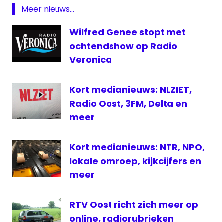
radioprogramma
Meer nieuws...
RTV
West
Wilfred Genee stopt met
Uit
ochtendshow op Radio
de
Veronica
weg
Kort medianieuws: NLZIET,
Radio Oost, 3FM, Delta en
meer
Kort medianieuws: NTR, NPO,
lokale omroep, kijkcijfers en
meer
RTV Oost richt zich meer op
online, radiorubrieken