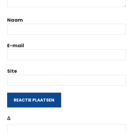
Naam
E-mail
Site
Δ