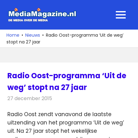
Ga
naar
MediaMagaz
MENU
de
De
inhoud
media
Home
Nieuws
Radio Oost-programma ‘Uit de weg’
over
stopt na 27 jaar
de
media
Radio Oost-programma ‘Uit de
weg’ stopt na 27 jaar
27 december 2015
Redactie
Nieuws
,
Radionieuws
Radio Oost zendt vanavond de laatste
uitzending van het programma ‘Uit de weg’
uit. Na 27 jaar stopt het wekelijkse