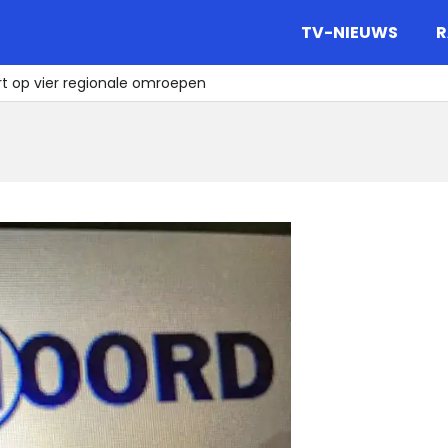
gazine.
TV-NIEUWS
R
rt op vier regionale omroepen