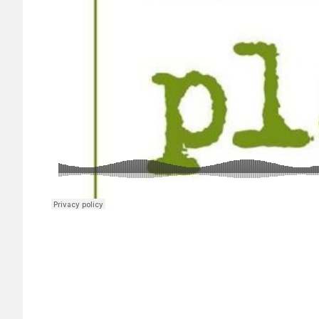
Alles
Plat
Omroep
Gelderland
regionale