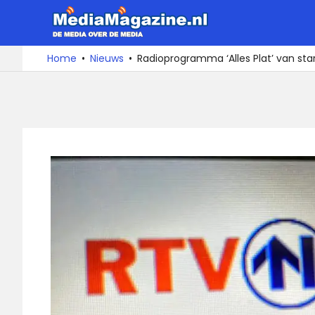
Ga
MediaMa
naar
de
De
Home
Nieuws
Radioprogramma ‘Alles Plat’ van sta
media
inhoud
over
de
media