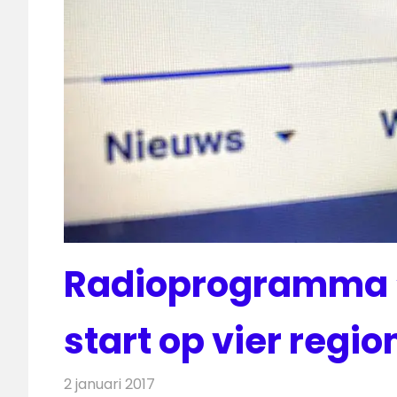
Radioprogramma ‘A
start op vier regi
2 januari 2017
Redactie
Nieuws
,
Radionieuws