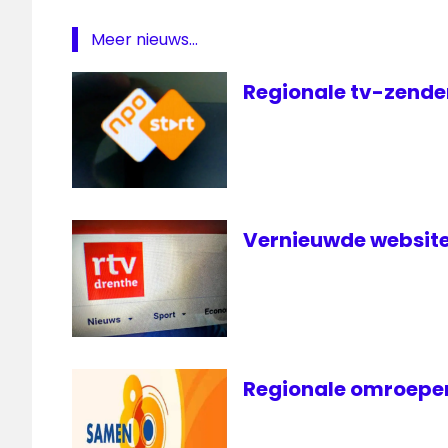
omroep
Meer nieuws...
RTV
Drenthe
Regionale tv-zender
RTV
Noord
RTV
Oost
Vernieuwde website
Regionale omroepen