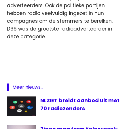
adverteerders. Ook de politieke partijen
hebben radio veelvuldig ingezet in hun
campagnes om de stemmers te bereiken.
D66 was de grootste radioadverteerder in
deze categorie.
Internet
omzet
RAB
Radio
Meer nieuws...
radioreclamebestedingen
reclame
NLZIET breidt aanbod uit met
70 radiozenders
Ziggo mag term “glasvezel-