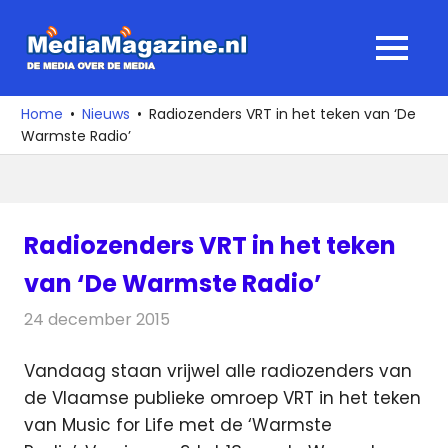
Ga
naar
MediaMagaz
MENU
de
De
inhoud
media
Home
Nieuws
Radiozenders VRT in het teken van ‘De
over
Warmste Radio’
de
media
Radiozenders VRT in het teken
van ‘De Warmste Radio’
24 december 2015
Redactie
Nieuws
,
Radionieuws
Vandaag staan vrijwel alle radiozenders van
de Vlaamse publieke omroep VRT in het teken
van Music for Life met de ‘Warmste