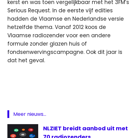
kerst en was toen vergelijkbaar met het 3FM’s
Serious Request. In de eerste vijf edities
hadden de Vlaamse en Nederlandse versie
hetzelfde thema. Vanaf 2012 koos de
Vlaamse radiozender voor een andere
formule zonder glazen huis of
fondsenwervingscampagne. Ook dit jaar is
dat het geval.
De
Warmste
Radio
De
Warmste
Week
Meer nieuws...
Music
NLZIET breidt aanbod uit met
for
70 radiozenders
Life