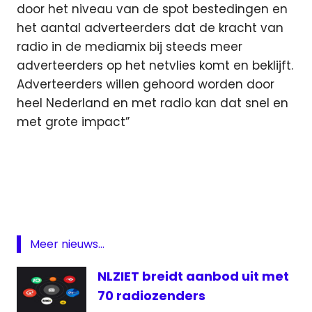
door het niveau van de spot bestedingen en
het aantal adverteerders dat de kracht van
radio in de mediamix bij steeds meer
adverteerders op het netvlies komt en beklijft.
Adverteerders willen gehoord worden door
heel Nederland en met radio kan dat snel en
met grote impact”
advertenties
Featured
inkomsten
RAB
Meer nieuws...
Radio
radionieuws
NLZIET breidt aanbod uit met
radiozenders
70 radiozenders
reclame