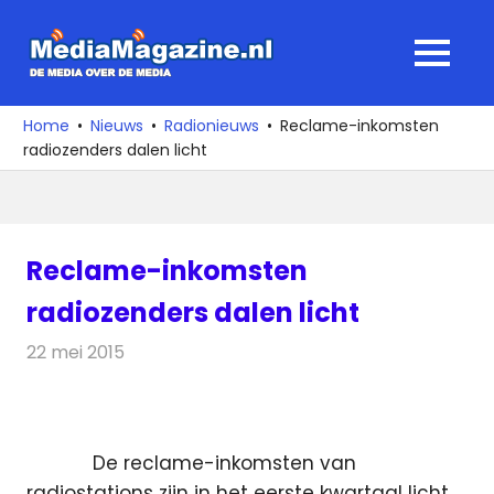
Ga
naar
MediaMagaz
MENU
de
De
inhoud
media
Home
Nieuws
Radionieuws
Reclame-inkomsten
over
radiozenders dalen licht
de
media
Reclame-inkomsten
radiozenders dalen licht
22 mei 2015
Redactie
Radionieuws
De reclame-inkomsten van
radiostations zijn in het eerste kwartaal licht