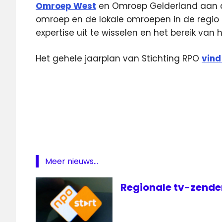
Omroep West
en Omroep Gelderland aan d
omroep en de lokale omroepen in de regio 
expertise uit te wisselen en het bereik van 
Het gehele jaarplan van Stichting RPO
vind 
lokale
omroep
regionale
omroep
samenwerking
Stichting
Meer nieuws...
RPO
Regionale tv-zender