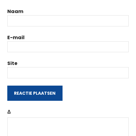
Naam
E-mail
Site
Δ