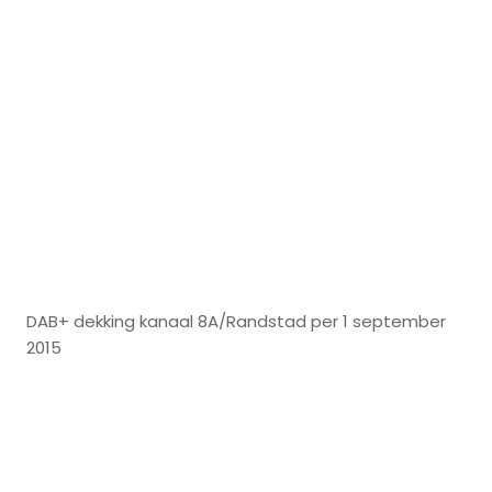
DAB+ dekking kanaal 8A/Randstad per 1 september
2015
DAB
dekking
digital
radio