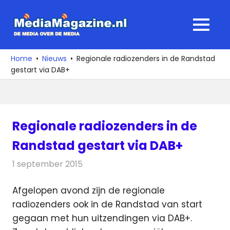
Ga
naar
MediaMagaz
MENU
de
De
inhoud
media
Home
Nieuws
Regionale radiozenders in de Randstad
over
gestart via DAB+
de
media
Regionale radiozenders in de
Randstad gestart via DAB+
1 september 2015
Redactie
Nieuws
,
Radionieuws
Afgelopen avond zijn de regionale
radiozenders ook in de Randstad van start
gegaan met hun uitzendingen via DAB+.