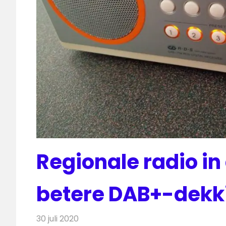
Regionale radio in
betere DAB+-dekki
30 juli 2020
Redactie
Radionieuws