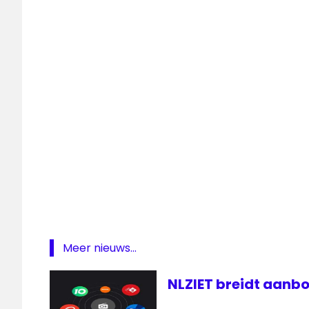
DAB
digitale
radio
Radio
Randstad
regionale
Meer nieuws...
radiozenders
NLZIET breidt aanbo