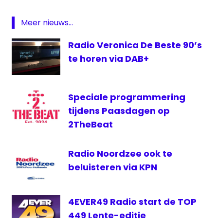
Dance
DAB
Meer nieuws...
digitale
radio
Radio Veronica De Beste 90’s
Rivierenland
te horen via DAB+
Radio
Speciale programmering
tijdens Paasdagen op
2TheBeat
Radio Noordzee ook te
beluisteren via KPN
4EVER49 Radio start de TOP
449 Lente-editie