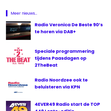
Radio
Netwerk
Meer nieuws...
Nederland
Zwolle
Radio Veronica De Beste 90’s
te horen via DAB+
Speciale programmering
tijdens Paasdagen op
2TheBeat
Radio Noordzee ook te
beluisteren via KPN
4EVER49 Radio start de TOP