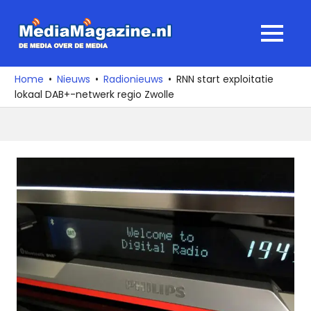
Ga
naar
MediaMagaz
MENU
de
De
inhoud
media
Home
Nieuws
Radionieuws
RNN start exploitatie
over
lokaal DAB+-netwerk regio Zwolle
de
media