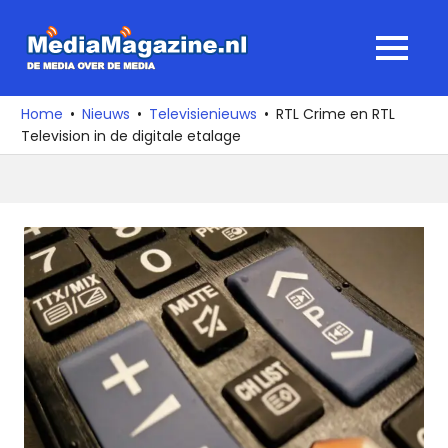
Ga
naar
MediaMagaz
MENU
de
De
inhoud
media
Home
Nieuws
Televisienieuws
RTL Crime en RTL
over
Television in de digitale etalage
de
media