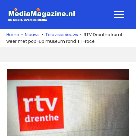
Ga
naar
MediaMagaz
MENU
de
De
inhoud
media
Home
Nieuws
Televisienieuws
RTV Drenthe komt
over
weer met pop-up museum rond TT-race
de
media