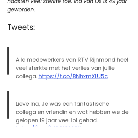
naasten veel sterkte toe. Ina van Os is 49 jaar
geworden.
Tweets:
Alle medewerkers van RTV Rijnmond heel
veel sterkte met het verlies van jullie
collega.
https://t.co/BNhxmXLU5c
— Sebastian Schramm (@sebasschra)
March 9, 2016
Lieve Ina, Je was een fantastische
collega en vriendin en wat hebben we de
gelopen 19 jaar veel lol gehad.
https://t.co/1U3CIQtA3N