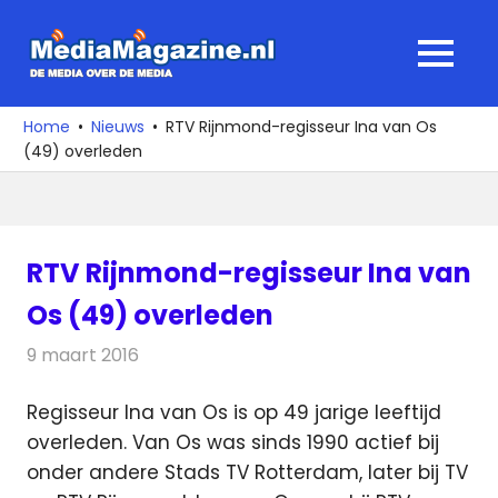
Ga
naar
MediaMagaz
MENU
de
De
inhoud
media
Home
Nieuws
RTV Rijnmond-regisseur Ina van Os
over
(49) overleden
de
media
RTV Rijnmond-regisseur Ina van
Os (49) overleden
9 maart 2016
Redactie
Nieuws
,
Radionieuws
,
Televisienieuws
Regisseur Ina van Os is op 49 jarige leeftijd
overleden. Van Os was sinds 1990 actief bij
onder andere Stads TV Rotterdam, later bij TV