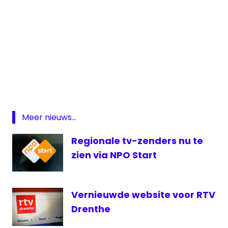
— Ed Aldus | Weerman (@EdAldus)
March
9, 2016
Ina
van
Os
regionale
omroep
Meer nieuws...
RTV
Rijnmond
Regionale tv-zenders nu te
Stads TV
zien via NPO Start
Rotterdam
Vernieuwde website voor RTV
Drenthe