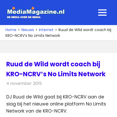
Ga
naar
MediaMagaz
MENU
de
De
inhoud
media
Home
Nieuws
Internet
Ruud de Wild wordt coach bij
over
KRO-NCRV’s No Limits Network
de
media
Ruud de Wild wordt coach bij
KRO-NCRV’s No Limits Network
4 november 2015
Redactie
Internet
,
Nieuws
,
Radionieuws
,
Televisienieuws
DJ Ruud de Wild gaat bij KRO-NCRV aan de
slag bij het nieuwe online platform No Limits
Network van de KRO-NCRV.