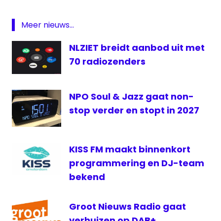
No
Limits
Meer nieuws...
Network
Radio
NLZIET breidt aanbod uit met
Ruud
70 radiozenders
de
Wild
NPO Soul & Jazz gaat non-
Ruud
de
stop verder en stopt in 2027
Wild
Coach
video
KISS FM maakt binnenkort
programmering en DJ-team
bekend
Groot Nieuws Radio gaat
verhuizen op DAB+