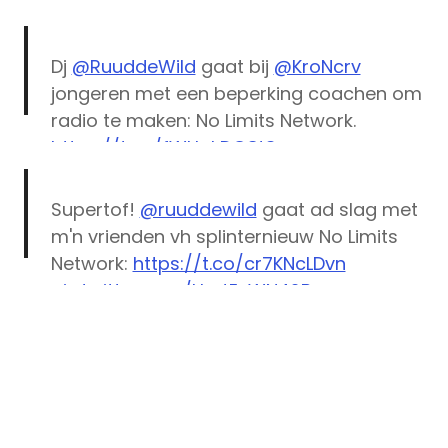
Dj
@RuuddeWild
gaat bij
@KroNcrv
jongeren met een beperking coachen om
radio te maken: No Limits Network.
https://t.co/fWHakDG8t3
— NPO (@PubliekeOmroep)
November 4,
Supertof!
@ruuddewild
gaat ad slag met
2015
m'n vrienden vh splinternieuw No Limits
Network:
https://t.co/cr7KNcLDvn
pic.twitter.com/HmtEvWN42B
— Klaas van Kruistum (@klaasmans)
November 4, 2015
coach
KRO-
NCRV