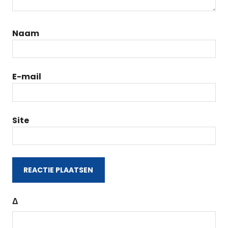
Naam
E-mail
Site
Δ