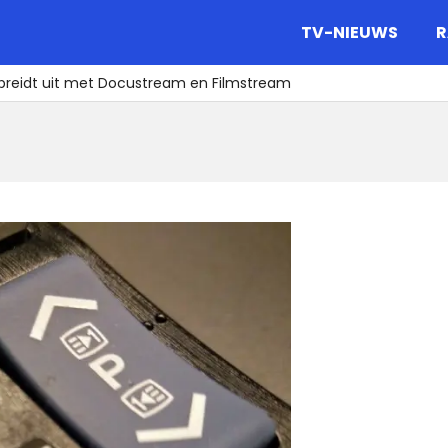
gazine.
TV-NIEUWS
R
breidt uit met Docustream en Filmstream