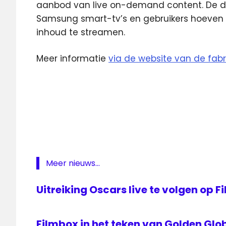
aanbod van live on-demand content. De die
Samsung smart-tv’s en gebruikers hoeven 
inhoud te streamen.
Meer informatie
via de website van de fabr
Filmbox
Samsung
Samsung
TV Plus
SPI
Streamingdienst
Meer nieuws...
Uitreiking Oscars live te volgen op 
Filmbox in het teken van Golden Glo