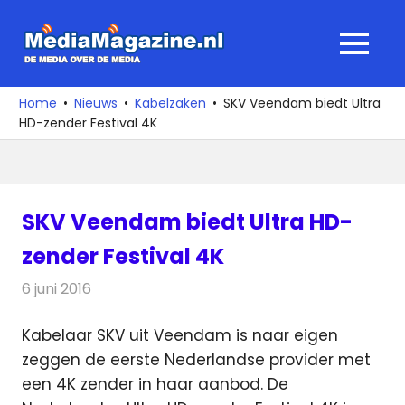
Ga
naar
MediaMagaz
MENU
de
De
inhoud
media
Home
Nieuws
Kabelzaken
SKV Veendam biedt Ultra
over
HD-zender Festival 4K
de
media
SKV Veendam biedt Ultra HD-
zender Festival 4K
6 juni 2016
Redactie
Kabelzaken
,
Nieuws
,
Televisienieuws
Kabelaar SKV uit Veendam is naar eigen
zeggen de eerste Nederlandse provider met
een 4K zender in haar aanbod.
De