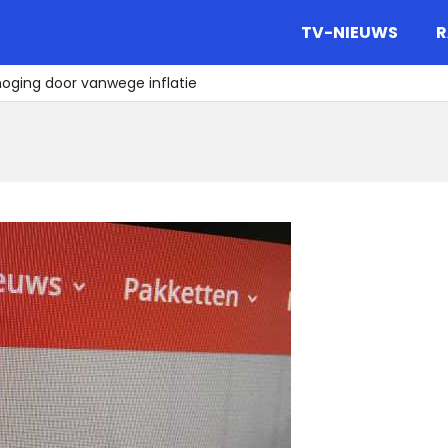
gazine.
TV-NIEUWS
R
rhoging door vanwege inflatie