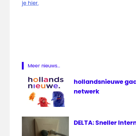
je hier.
inflatie
Internet
prijsverhoging
SKV
Meer nieuws...
hollandsnieuwe gaa
netwerk
DELTA: Sneller Inte