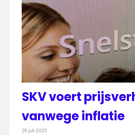
SKV voert prijsve
vanwege inflatie
26 juli 2023
Redactie
Televisienieuws