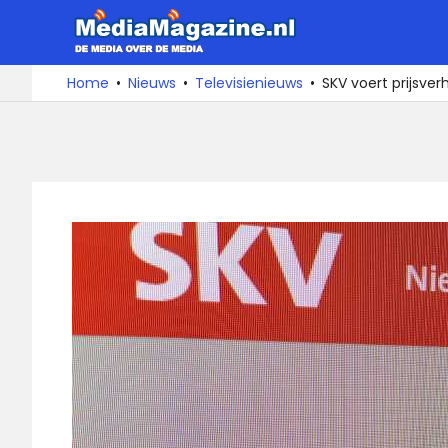
Ga
MediaMa
naar
de
De
Home
Nieuws
Televisienieuws
SKV voert prijsve
media
inhoud
over
de
media