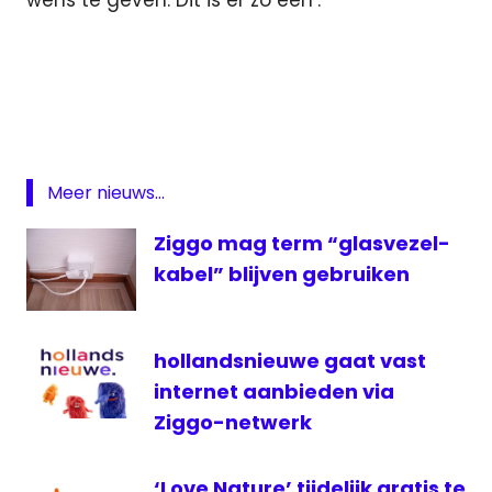
wens te geven. Dit is er zo een’.
contract
Herbert
Visser
KPN
online
Meer nieuws...
RadioCorp
Ziggo mag term “glasvezel-
Slam
kabel” blijven gebruiken
Slam
TV
televisiezender
hollandsnieuwe gaat vast
ziggo
internet aanbieden via
Ziggo-netwerk
‘Love Nature’ tijdelijk gratis te