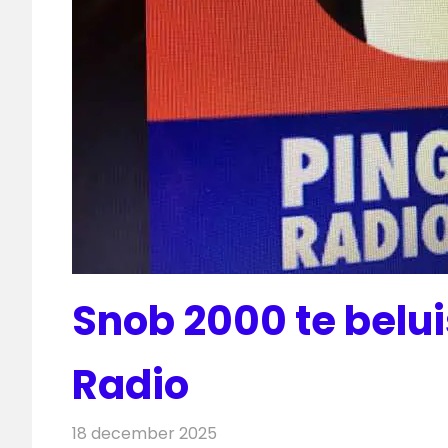
Snob 2000 te belui
Radio
18 december 2025
Redactie
Radionieuws