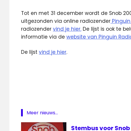
Tot en met 31 december wordt de Snob 2000
uitgezonden via online radiozender
Pinguin
radiozender
vind je hier.
De lijst is ook te be
informatie via de
website van Pinguin Radi
De lijst
vind je hier
.
Pinguin
Radio
Snob
2000
Meer nieuws...
Stembus voor Snob