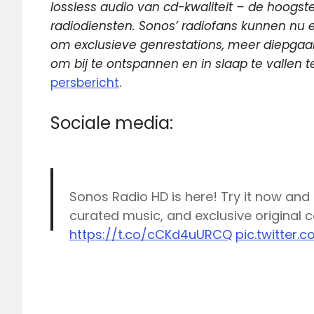
lossless audio van cd-kwaliteit – de hoogste
radiodiensten. Sonos’ radiofans kunnen n
om exclusieve genrestations, meer diepgaa
om bij te ontspannen en in slaap te vallen 
persbericht
.
Sociale media:
Sonos Radio HD is here! Try it now and 
curated music, and exclusive original 
https://t.co/cCKd4uURCQ
pic.twitter.
— Sonos (@Sonos)
November 12, 2020
Radio