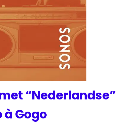
 met “Nederlandse”
o à Gogo