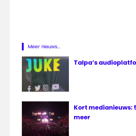
à
Gogo
Sonos
Sonos
Radio
Meer nieuws...
Sonos
Radio
Talpa’s audioplatfo
HD
Kort medianieuws: 5
meer