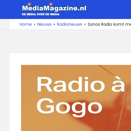
Ga
MediaMa
naar
de
De
Home
Nieuws
Radionieuws
Sonos Radio komt me
media
inhoud
over
de
media