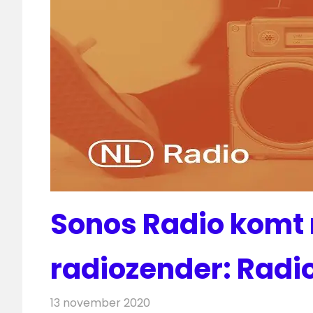
Sonos Radio komt
radiozender: Radi
13 november 2020
Redactie
Radionieuws