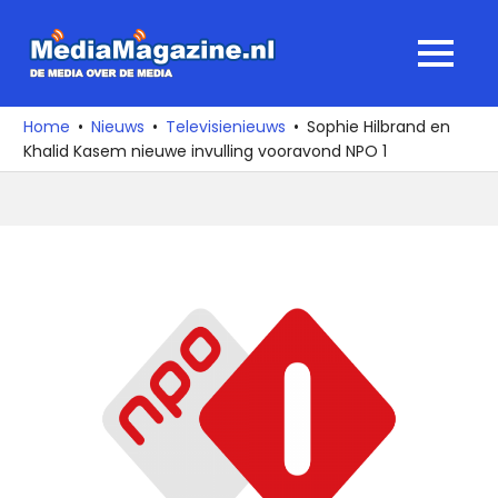
Ga
naar
MediaMagaz
MENU
de
De
inhoud
media
Home
Nieuws
Televisienieuws
Sophie Hilbrand en
over
Khalid Kasem nieuwe invulling vooravond NPO 1
de
media