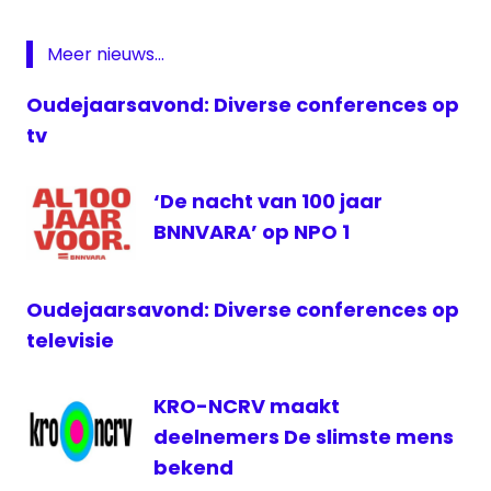
NPO
1
Meer nieuws...
Renze
Klamer
Oudejaarsavond: Diverse conferences op
tv
‘De nacht van 100 jaar
BNNVARA’ op NPO 1
Oudejaarsavond: Diverse conferences op
televisie
KRO-NCRV maakt
deelnemers De slimste mens
bekend