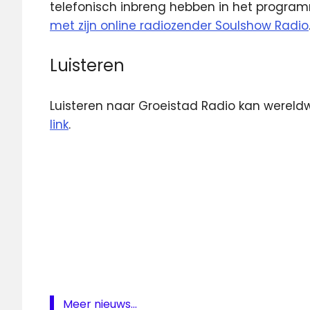
telefonisch inbreng hebben in het programm
met zijn online radiozender Soulshow Radio
Luisteren
Luisteren naar Groeistad Radio kan wereld
link
.
Ferry
Maat
Groeistad
Radio
Radio
Groeistad
Meer nieuws...
SoulShow