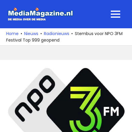
Ga
naar
MediaMagaz
MENU
de
De
inhoud
media
Home
Nieuws
Radionieuws
Stembus voor NPO 3FM
over
Festival Top 999 geopend
de
media