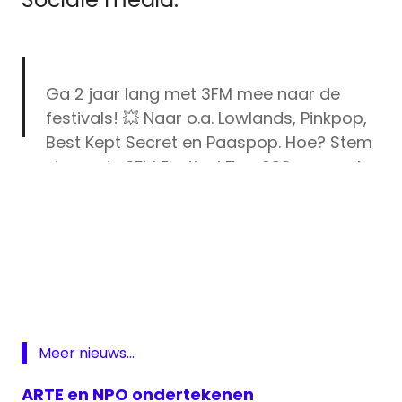
Ga 2 jaar lang met 3FM mee naar de
festivals! 💥 Naar o.a. Lowlands, Pinkpop,
Best Kept Secret en Paaspop. Hoe? Stem
via op de 3FM Festival Top 999 en maak
kans op het Gouden Festivalbandje.
#3FM
#FestivalTop999
#LinkInBio
https://t.co/Y4MEW3dHaU
3fm
Festival
— 3FM (@3FM)
May 21, 2021
Top
999
NPO
Meer nieuws...
NPO
3FM
ARTE en NPO ondertekenen