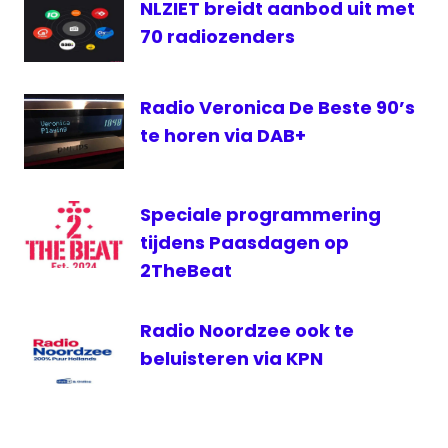
NLZIET breidt aanbod uit met
Raad
70 radiozenders
van
State
Radio
Radio Veronica De Beste 90’s
SterrenNL
te horen via DAB+
Speciale programmering
tijdens Paasdagen op
2TheBeat
Radio Noordzee ook te
beluisteren via KPN