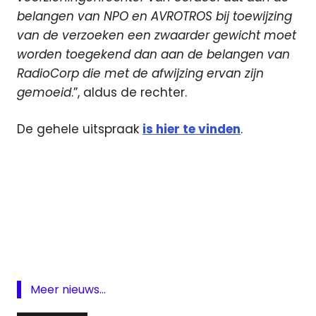
belangen van NPO en AVROTROS bij toewijzing
van de verzoeken een zwaarder gewicht moet
worden toegekend dan aan de belangen van
RadioCorp die met de afwijzing ervan zijn
gemoeid
.”, aldus de rechter.
De gehele uitspraak
is hier te vinden
.
AVROTros
DAB
digitale
radio
digitiale
Meer nieuws...
NPO