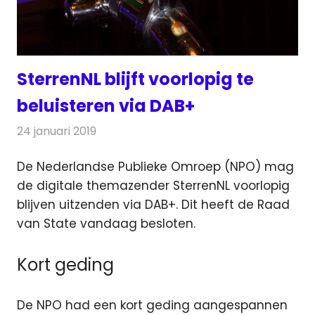
SterrenNL blijft voorlopig te
beluisteren via DAB+
24 januari 2019
Redactie
Radionieuws
De Nederlandse Publieke Omroep (NPO) mag
de digitale themazender SterrenNL voorlopig
blijven uitzenden via DAB+.
Dit heeft de Raad
van State vandaag besloten.
Kort geding
De NPO had een kort geding aangespannen