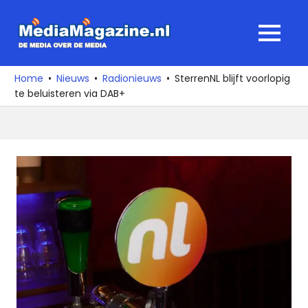
Ga
naar
MediaMagaz
MENU
de
De
inhoud
media
Home
Nieuws
Radionieuws
SterrenNL blijft voorlopig
over
te beluisteren via DAB+
de
media