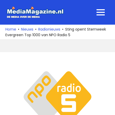
Ga
naar
MediaMagaz
MENU
de
De
inhoud
media
Home
Nieuws
Radionieuws
Sting opent Stemweek
over
Evergreen Top 1000 van NPO Radio 5
de
media