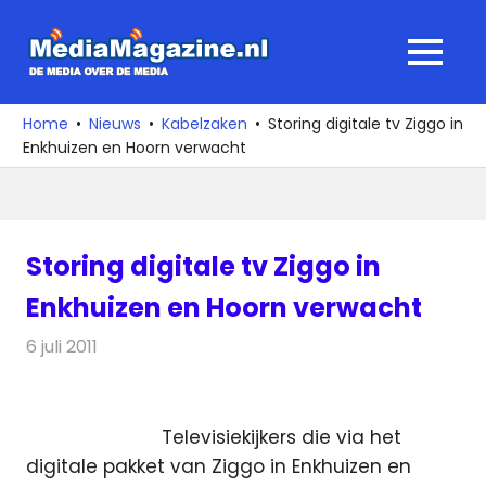
Ga
naar
MediaMagaz
MENU
de
De
inhoud
media
Home
Nieuws
Kabelzaken
Storing digitale tv Ziggo in
over
Enkhuizen en Hoorn verwacht
de
media
Storing digitale tv Ziggo in
Enkhuizen en Hoorn verwacht
6 juli 2011
Redactie
Kabelzaken
Televisiekijkers die via het
digitale pakket van Ziggo in Enkhuizen en