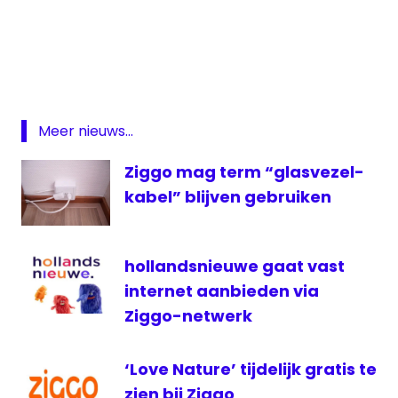
Digitenne
Enkhuizen
Hoorn
storing
Meer nieuws...
ziggo
Ziggo mag term “glasvezel-
kabel” blijven gebruiken
hollandsnieuwe gaat vast
internet aanbieden via
Ziggo-netwerk
‘Love Nature’ tijdelijk gratis te
zien bij Ziggo