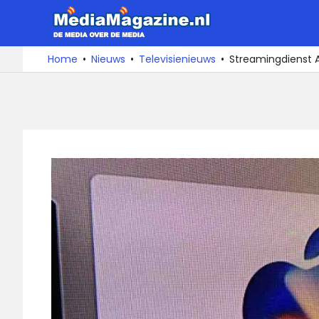
Ga
MediaMa
naar
de
De
Home
Nieuws
Televisienieuws
Streamingdienst Ap
media
inhoud
over
de
media