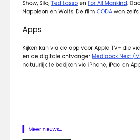
Show, Silo,
Ted Lasso
en
For All Mankind
. Da
Napoleon en Wolfs. De film
CODA
won zelfs 
Apps
Kijken kan via de app voor Apple TV+ die vi
en de digitale ontvanger
Mediabox Next (M
natuurlijk te bekijken via iPhone, iPad en A
Apple
TV
gratis
Apple
TV+
Streamingdienst
Meer nieuws...