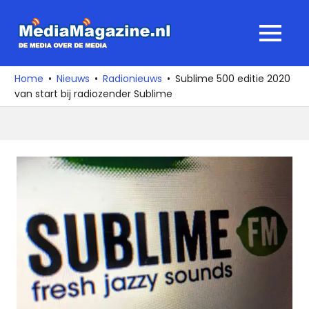
Ga
naar
MediaMagaz
MENU
de
De
inhoud
media
Home
Nieuws
Radionieuws
Sublime 500 editie 2020
over
van start bij radiozender Sublime
de
media