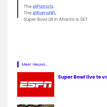
The
@Patriots
.
The
@RamsNFL
.
Super Bowl LIII in Atlanta is SET.
BBC
📺:
#SBLIII
on
@nfloncbs
(2/3 @ 6:30pm
One
Fox
— Super Bowl (@SuperBowl)
January 21
Sports
live
Super
Bowl
Meer nieuws...
livestream
Super Bowl live te 
Super
Bowl
Super
Bowl
Super
Bowl