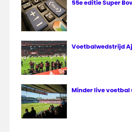
55e editie Super Bo
live
Super
Bowl
livestream
Voetbalwedstrijd A
Minder live voetbal