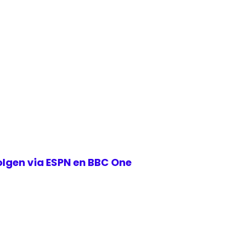
 ET)
pic.twitter.com/wBOldlKLW9
, 2019
volgen via ESPN en BBC One